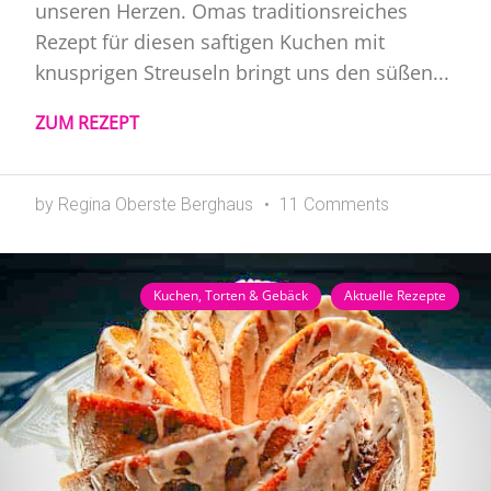
unseren Herzen. Omas traditionsreiches
Rezept für diesen saftigen Kuchen mit
knusprigen Streuseln bringt uns den süßen...
ZUM REZEPT
by Regina Oberste Berghaus
11 Comments
Kuchen, Torten & Gebäck
Aktuelle Rezepte