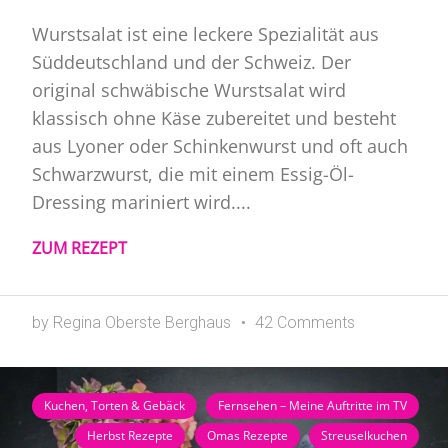
Wurstsalat ist eine leckere Spezialität aus
Süddeutschland und der Schweiz. Der
original schwäbische Wurstsalat wird
klassisch ohne Käse zubereitet und besteht
aus Lyoner oder Schinkenwurst und oft auch
Schwarzwurst, die mit einem Essig-Öl-
Dressing mariniert wird....
ZUM REZEPT
by Regina Oberste Berghaus
42 Comments
Kuchen, Torten & Gebäck
Fernsehen – Meine Auftritte im TV
Herbst Rezepte
Omas Rezepte
Streuselkuchen