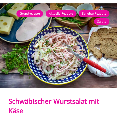
Grundrezepte
Aktuelle Rezepte
Beliebte Rezepte
Salate
Schwäbischer Wurstsalat mit
Käse