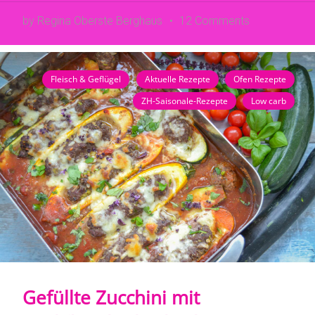
by Regina Oberste Berghaus
12 Comments
Fleisch & Geflügel
Aktuelle Rezepte
Ofen Rezepte
ZH-Saisonale-Rezepte
Low carb
Gefüllte Zucchini mit