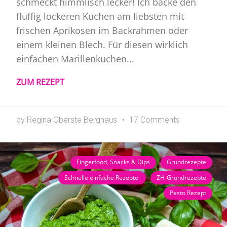
schmeckt himmlisch lecker! Ich backe den
fluffig lockeren Kuchen am liebsten mit
frischen Aprikosen im Backrahmen oder
einem kleinen Blech. Für diesen wirklich
einfachen Marillenkuchen...
ZUM REZEPT
by Regina Oberste Berghaus
17 Comments
Fingerfood, Snacks & Dips
Grundrezepte
Schnelle einfache Rezepte
ZH-Grundrezepte
Pesto Rezept