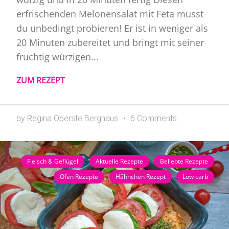
erfrischenden Melonensalat mit Feta musst
du unbedingt probieren! Er ist in weniger als
20 Minuten zubereitet und bringt mit seiner
fruchtig würzigen...
ZUM REZEPT
by Regina Oberste Berghaus
6 Comments
Fleisch & Geflügel
Aktuelle Rezepte
Beliebte Rezepte
Ofen Rezepte
Hähnchen Rezept
Low carb