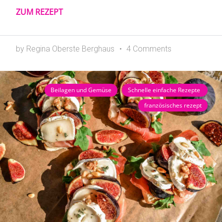
ZUM REZEPT
by Regina Oberste Berghaus
4 Comments
Beilagen und Gemüse
Schnelle einfache Rezepte
französisches rezept