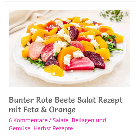
Apfel
Salat
nach
Jamie
Oliver
Bunter Rote Beete Salat Rezept
mit Feta & Orange
6 Kommentare
/
Salate
,
Beilagen und
Gemüse
,
Herbst Rezepte