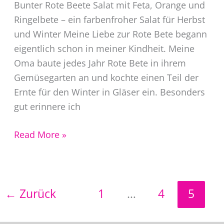
Bunter Rote Beete Salat mit Feta, Orange und
Ringelbete – ein farbenfroher Salat für Herbst
und Winter Meine Liebe zur Rote Bete begann
eigentlich schon in meiner Kindheit. Meine
Oma baute jedes Jahr Rote Bete in ihrem
Gemüsegarten an und kochte einen Teil der
Ernte für den Winter in Gläser ein. Besonders
gut erinnere ich
Bunter
Read More »
Rote
Beete
Salat
←
Zurück
1
…
4
5
Rezept
mit
Feta