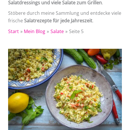
Salatdressings und viele Salate zum Grillen
.
Stöbere durch meine Sammlung und entdecke viele
frische
Salatrezepte für jede Jahreszeit
.
Start
Mein Blog
Salate
Seite 5