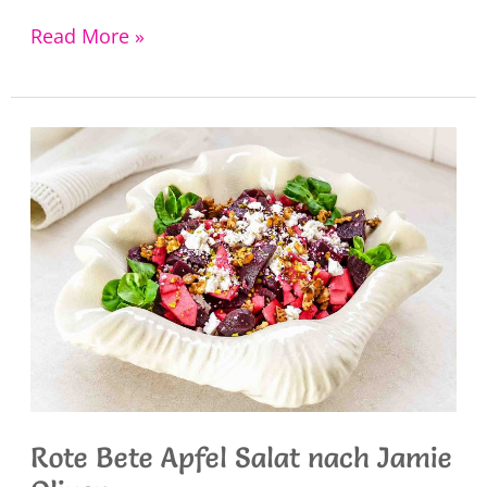
Couscous
Read More »
Salat
Rezept
|leichter
Sommersalat
Rote Bete Apfel Salat nach Jamie