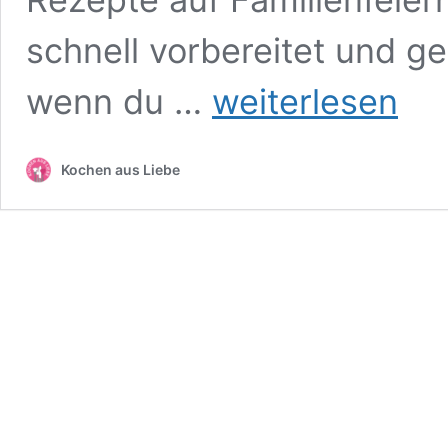
schnell vorbereitet und ge
Blaubeer
wenn du …
weiterlesen
Quarkkuchen
ohne
Boden
Kochen aus Liebe