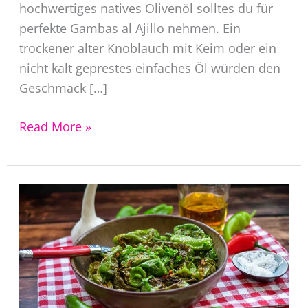
hochwertiges natives Olivenöl solltes du für
perfekte Gambas al Ajillo nehmen. Ein
trockener alter Knoblauch mit Keim oder ein
nicht kalt geprestes einfaches Öl würden den
Geschmack […]
Gambas
Read More »
al
Ajillo
Rezept