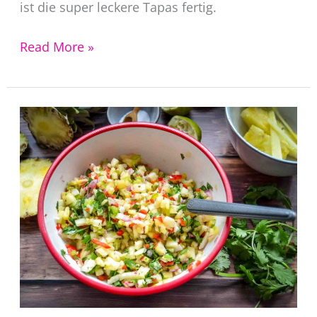
ist die super leckere Tapas fertig.
Pimientos
Read More »
de
padron
Rezept