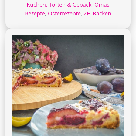
Kuchen, Torten & Gebäck
,
Omas
Rezepte
,
Osterrezepte
,
ZH-Backen