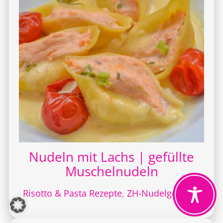
Nudeln mit Lachs | gefüllte
Muschelnudeln
Risotto & Pasta Rezepte
,
ZH-Nudelgerichte