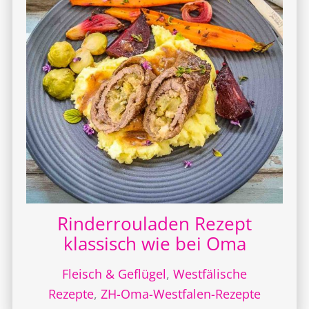
Rinderrouladen Rezept
klassisch wie bei Oma
Fleisch & Geflügel
,
Westfälische
Rezepte
,
ZH-Oma-Westfalen-Rezepte