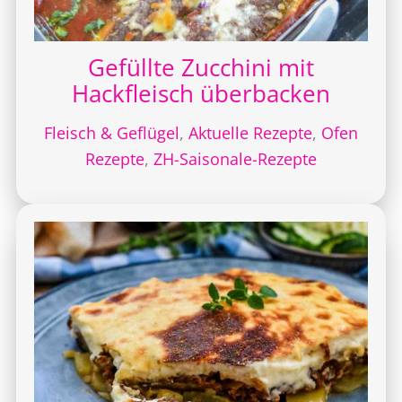
Gefüllte Zucchini mit
Hackfleisch überbacken
Fleisch & Geflügel
,
Aktuelle Rezepte
,
Ofen
Rezepte
,
ZH-Saisonale-Rezepte