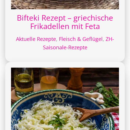
Bifteki Rezept – griechische
Frikadellen mit Feta
Aktuelle Rezepte
,
Fleisch & Geflügel
,
ZH-
Saisonale-Rezepte