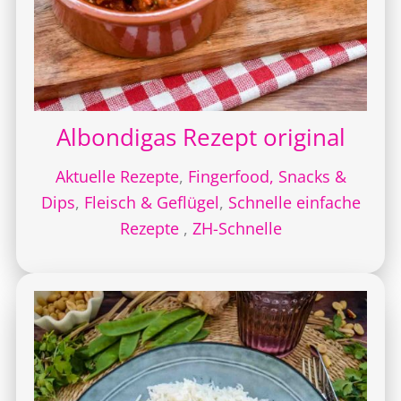
Albondigas Rezept original
Aktuelle Rezepte
,
Fingerfood, Snacks &
Dips
,
Fleisch & Geflügel
,
Schnelle einfache
Rezepte
,
ZH-Schnelle