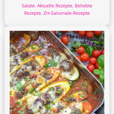
Salate
,
Aktuelle Rezepte
,
Beliebte
Rezepte
,
ZH-Saisonale-Rezepte