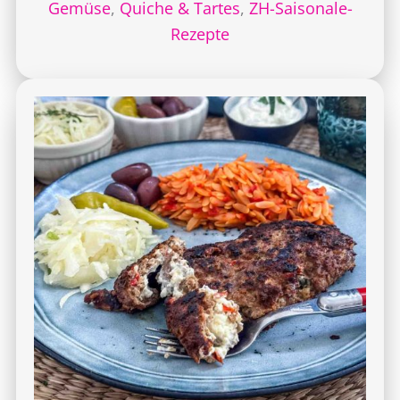
Gemüse
,
Quiche & Tartes
,
ZH-Saisonale-
Rezepte