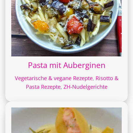
Pasta mit Auberginen
Vegetarische & vegane Rezepte
,
Risotto &
Pasta Rezepte
,
ZH-Nudelgerichte