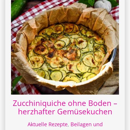
Zucchiniquiche ohne Boden –
herzhafter Gemüsekuchen
Aktuelle Rezepte
,
Beilagen und