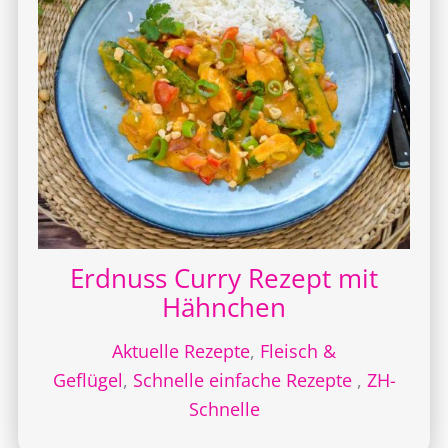
Erdnuss Curry Rezept mit
Hähnchen
Aktuelle Rezepte
,
Fleisch &
Geflügel
,
Schnelle einfache Rezepte
,
ZH-
Schnelle