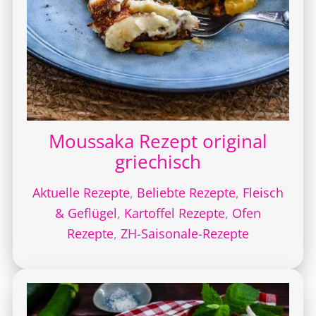
Moussaka Rezept original
griechisch
Aktuelle Rezepte
,
Beliebte Rezepte
,
Fleisch
& Geflügel
,
Kartoffel Rezepte
,
Ofen
Rezepte
,
ZH-Saisonale-Rezepte