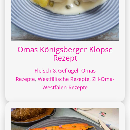
Omas Königsberger Klopse
Rezept
Fleisch & Geflügel
,
Omas
Rezepte
,
Westfälische Rezepte
,
ZH-Oma-
Westfalen-Rezepte