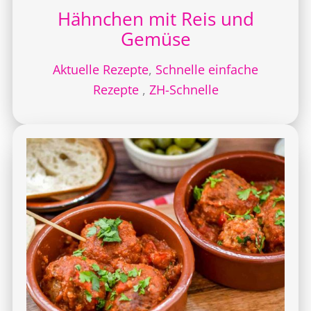
Hähnchen mit Reis und
Gemüse
Aktuelle Rezepte
,
Schnelle einfache
Rezepte
,
ZH-Schnelle