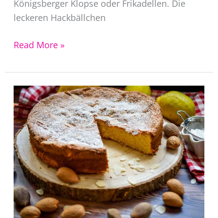
Königsberger Klopse oder Frikadellen. Die
leckeren Hackbällchen
Albondigas
Read More »
Rezept
original