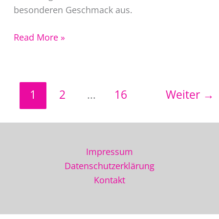
besonderen Geschmack aus.
Mallorquinisches
Read More »
Mandelkuchen
Rezept
1
2
…
16
Weiter
→
Impressum
Datenschutzerklärung
Kontakt