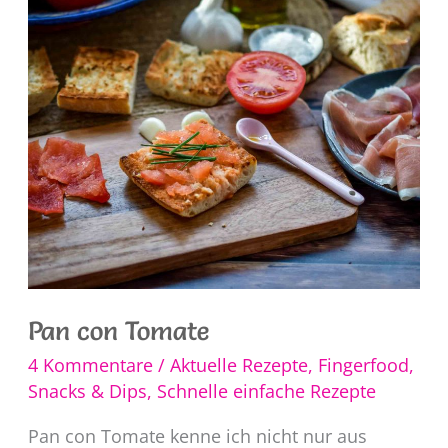
Frikadellen
mit
Feta
Pan con Tomate
4 Kommentare
/
Aktuelle Rezepte
,
Fingerfood,
Snacks & Dips
,
Schnelle einfache Rezepte
Pan con Tomate kenne ich nicht nur aus