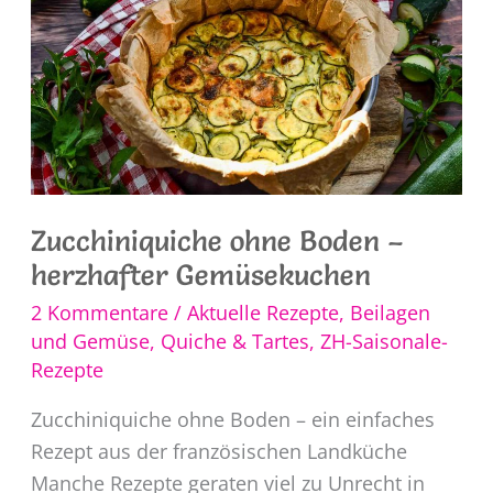
Zucchiniquiche ohne Boden –
herzhafter Gemüsekuchen
2 Kommentare
/
Aktuelle Rezepte
,
Beilagen
und Gemüse
,
Quiche & Tartes
,
ZH-Saisonale-
Rezepte
Zucchiniquiche ohne Boden – ein einfaches
Rezept aus der französischen Landküche
Manche Rezepte geraten viel zu Unrecht in