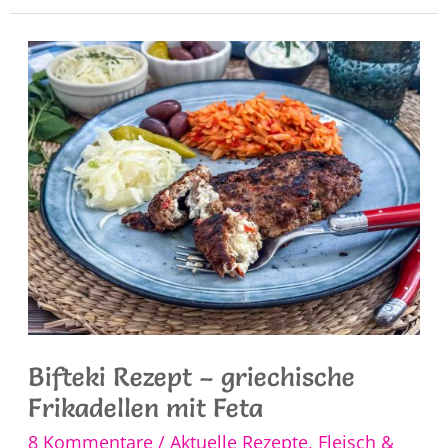
original
griechisch
Bifteki Rezept – griechische
Frikadellen mit Feta
8 Kommentare
/
Aktuelle Rezepte
,
Fleisch &