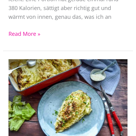
380 Kalorien, sättigt aber richtig gut und
wärmt von innen, genau das, was ich an
Blumenkohl
Read More »
Curry
mit
Kokosmilch