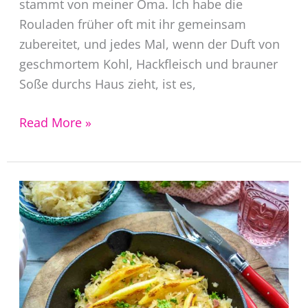
stammt von meiner Oma. Ich habe die
Rouladen früher oft mit ihr gemeinsam
zubereitet, und jedes Mal, wenn der Duft von
geschmortem Kohl, Hackfleisch und brauner
Soße durchs Haus zieht, ist es,
Kohlrouladen
Read More »
Rezept
|
Omas
Wirsingrouladen