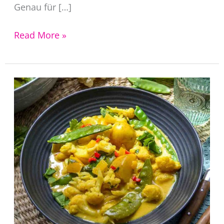
Genau für […]
Krautsalat
Read More »
Rezept