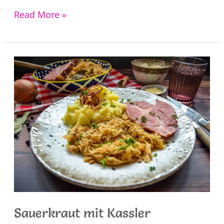
Spitzkohl
Read More »
aus
dem
Ofen
Sauerkraut mit Kassler