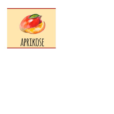
Saisonkalender
August
,
Juli
,
Obst
,
E
APRIKOS
OBST
ALENDER
SAISONK
September
August
,
November
,
Obst
,
Oktober
,
Saisonkalender
,
BIRNE
SAISONKALENDER OBST