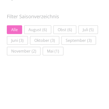
Filter Saisonverzeichnis
Filter Saisonverzeichnis
Alle
August
(6)
Obst
(6)
Juli
(5)
Juni
(3)
Oktober
(3)
September
(3)
November
(2)
Mai
(1)
September
Oktober
,
Saisonkalender
November
,
Obst
,
Obst
,
August
,
Juli
,
August
,
Juli
,
Juni
,
Saisonkalender
,
N
APFEL
KIRSCHE
OBST
ALENDER
ALENDER
SAISONK
SAISONK