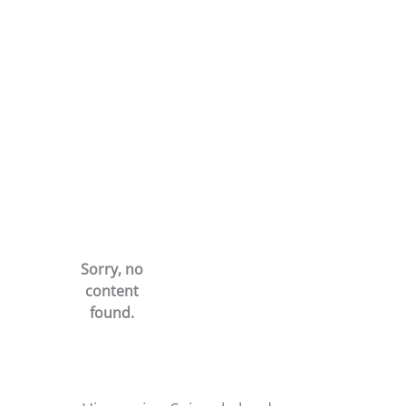
Saisonkalender Gemüse Zwiebel
Sorry, no
content
found.