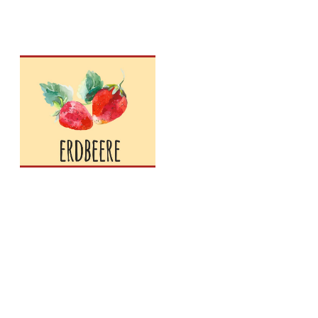
Saisonkalender
Mai
,
Obst
,
August
,
Juli
,
Juni
,
E
ERDBEER
OBST
ALENDER
SAISONK
September
August
,
Juli
,
Juni
,
Obst
,
Oktober
,
Saisonkalender
,
HIMBEEREN
SAISONKALENDER OBST