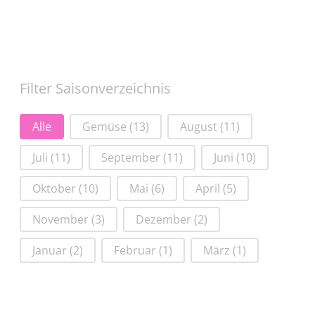
Filter Saisonverzeichnis
Filter Saisonverzeichnis
Alle
Gemüse
(13)
August
(11)
Juli
(11)
September
(11)
Juni
(10)
Oktober
(10)
Mai
(6)
April
(5)
November
(3)
Dezember
(2)
Januar
(2)
Februar
(1)
März
(1)
Saisonkalender Gemüse Aubergine
Saisonkalender Gemüse Blumenkohl