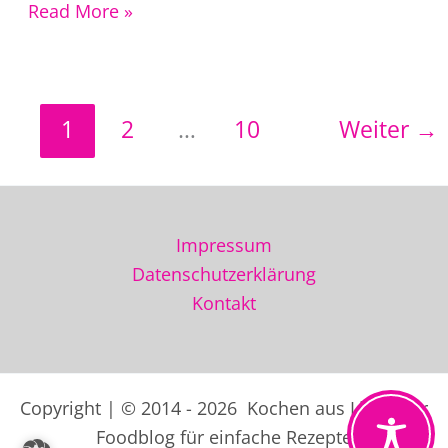
Omas
Read More »
Spanferkelrollbraten
Rezept
mit
1
2
…
10
Weiter
→
Malzbier-
Sauce
Impressum
Datenschutzerklärung
Kontakt
Copyright | © 2014 - 2026 Kochen aus Liebe der
Foodblog für einfache Rezepte