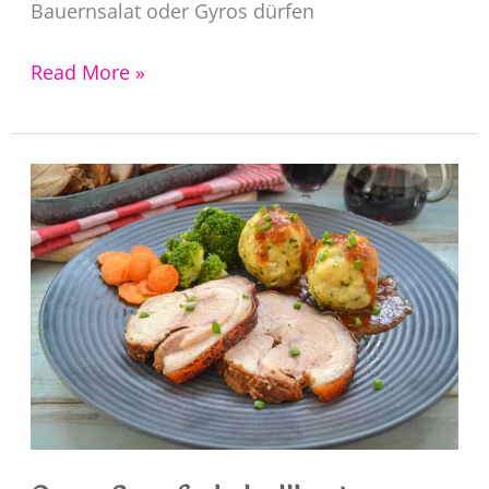
Bauernsalat oder Gyros dürfen
Souvlaki
Read More »
Rezept
griechische
Fleischspieße