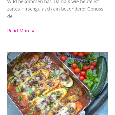
Wild bekommen hat. Damals wie heute ist
zartes Hirschgulasch ein besonderer Genuss,
der
Omas
Read More »
saftiges
Hirschgulasch
Rezept
mit
Rotwein