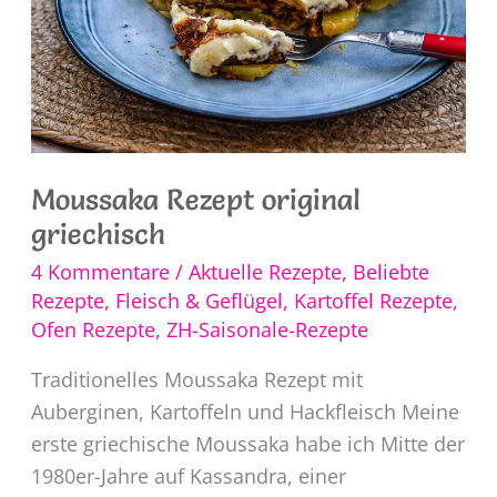
Moussaka Rezept original
griechisch
4 Kommentare
/
Aktuelle Rezepte
,
Beliebte
Rezepte
,
Fleisch & Geflügel
,
Kartoffel Rezepte
,
Ofen Rezepte
,
ZH-Saisonale-Rezepte
Traditionelles Moussaka Rezept mit
Auberginen, Kartoffeln und Hackfleisch Meine
erste griechische Moussaka habe ich Mitte der
1980er-Jahre auf Kassandra, einer