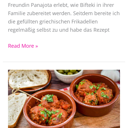
Freundin Panajota erlebt, wie Bifteki in ihrer
Familie zubereitet werden. Seitdem bereite ich
die gefüllten griechischen Frikadellen
regelmäßig selbst zu und habe das Rezept
Bifteki
Read More »
Rezept
–
griechische
Frikadellen
mit
Feta