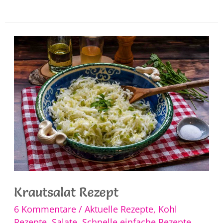
Rezept
Krautsalat Rezept
6 Kommentare
/
Aktuelle Rezepte
,
Kohl
Rezepte
,
Salate
,
Schnelle einfache Rezepte
,