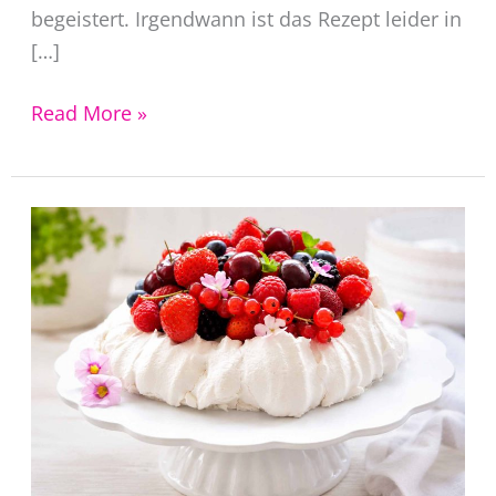
begeistert. Irgendwann ist das Rezept leider in
[…]
Zucchiniquiche
Read More »
ohne
Boden
–
herzhafter
Gemüsekuchen