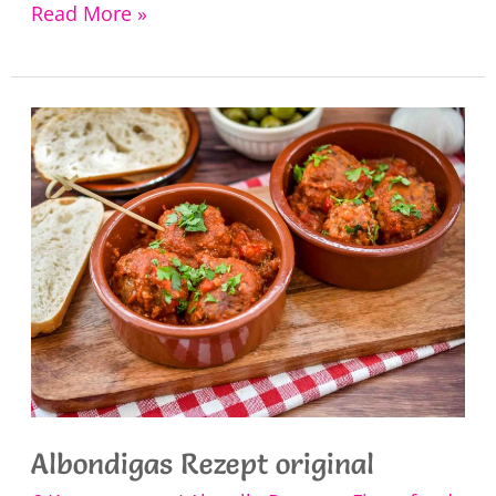
Crema
Read More »
Catalana
Rezept
Albondigas Rezept original