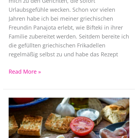
mich zu den Gerichten, die sofort
Urlaubsgefühle wecken. Schon vor vielen
Jahren habe ich bei meiner griechischen
Freundin Panajota erlebt, wie Bifteki in ihrer
Familie zubereitet werden. Seitdem bereite ich
die gefüllten griechischen Frikadellen
regelmäßig selbst zu und habe das Rezept
Bifteki
Read More »
Rezept
–
griechische
Frikadellen
mit
Feta