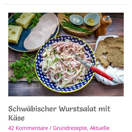
Rezept
Schwäbischer Wurstsalat mit
Käse
42 Kommentare
/
Grundrezepte
,
Aktuelle