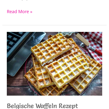
Pavlova
Read More »
Rezept
Belgische Waffeln Rezept