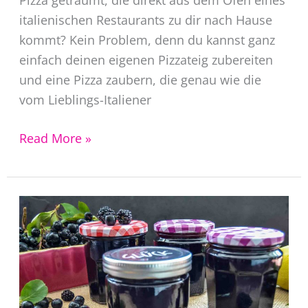
Pizza geträumt, die direkt aus dem Ofen eines
italienischen Restaurants zu dir nach Hause
kommt? Kein Problem, denn du kannst ganz
einfach deinen eigenen Pizzateig zubereiten
und eine Pizza zaubern, die genau wie die
vom Lieblings-Italiener
Pizzateig
Read More »
selber
machen