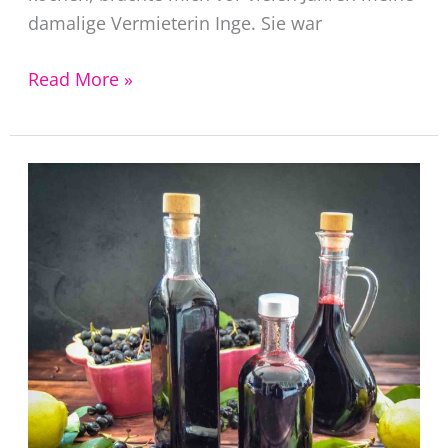
damalige Vermieterin Inge. Sie war
Aroniamarmelade
Read More »
mit
Brombeeren