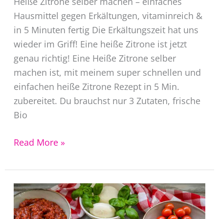
Heiße Zitrone selber machen – einfaches
Hausmittel gegen Erkältungen, vitaminreich &
in 5 Minuten fertig Die Erkältungszeit hat uns
wieder im Griff! Eine heiße Zitrone ist jetzt
genau richtig! Eine Heiße Zitrone selber
machen ist, mit meinem super schnellen und
einfachen heiße Zitrone Rezept in 5 Min.
zubereitet. Du brauchst nur 3 Zutaten, frische
Bio
Heiße
Read More »
Zitrone
selber
machen