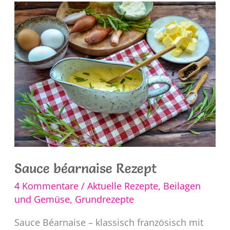
Rezept
Sauce béarnaise Rezept
4 Kommentare
/
Aktuelle Rezepte
,
Beilagen
und Gemüse
,
Grundrezepte
Sauce Béarnaise – klassisch französisch mit