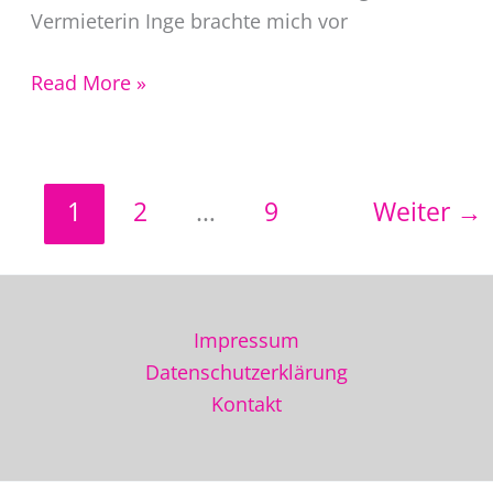
Vermieterin Inge brachte mich vor
Aroniasaft
Read More »
selber
machen
1
2
…
9
Weiter
→
Impressum
Datenschutzerklärung
Kontakt