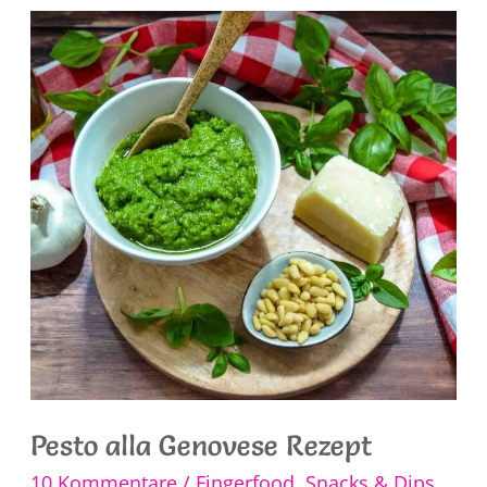
Käse
Pesto alla Genovese Rezept
10 Kommentare
/
Fingerfood, Snacks & Dips
,