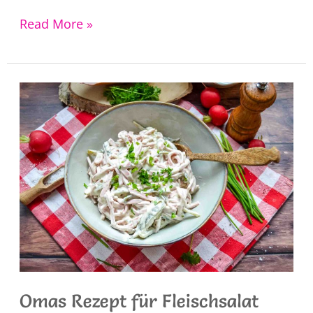
Ananas
Read More »
Salsa
Dip
Omas Rezept für Fleischsalat