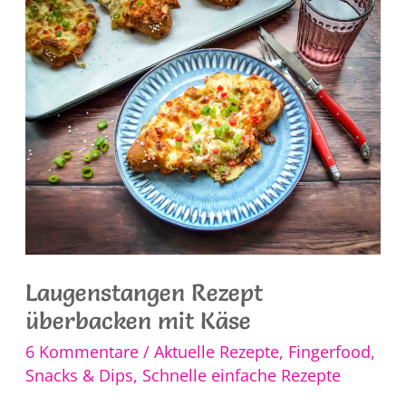
Laugenstangen Rezept
überbacken mit Käse
6 Kommentare
/
Aktuelle Rezepte
,
Fingerfood,
Snacks & Dips
,
Schnelle einfache Rezepte