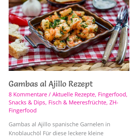
Gambas al Ajillo Rezept
8 Kommentare
/
Aktuelle Rezepte
,
Fingerfood,
Snacks & Dips
,
Fisch & Meeresfrüchte
,
ZH-
Fingerfood
Gambas al Ajillo spanische Garnelen in
Knoblauchöl Für diese leckere kleine