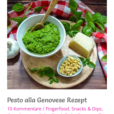
Käse
Pesto alla Genovese Rezept
10 Kommentare
/
Fingerfood, Snacks & Dips
,