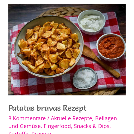
Patatas bravas Rezept
8 Kommentare
/
Aktuelle Rezepte
,
Beilagen
und Gemüse
,
Fingerfood, Snacks & Dips
,
Kartoffel Rezepte