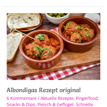
Tomate
Albondigas Rezept original
6 Kommentare
/
Aktuelle Rezepte
,
Fingerfood,
Snacks & Dips
,
Fleisch & Geflügel
,
Schnelle