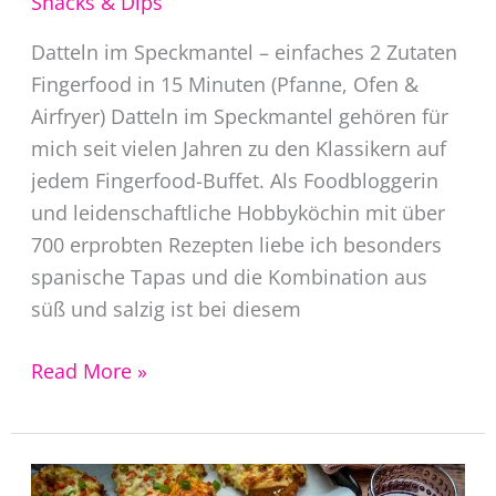
Snacks & Dips
Datteln im Speckmantel – einfaches 2 Zutaten
Fingerfood in 15 Minuten (Pfanne, Ofen &
Airfryer) Datteln im Speckmantel gehören für
mich seit vielen Jahren zu den Klassikern auf
jedem Fingerfood-Buffet. Als Foodbloggerin
und leidenschaftliche Hobbyköchin mit über
700 erprobten Rezepten liebe ich besonders
spanische Tapas und die Kombination aus
süß und salzig ist bei diesem
Datteln
Read More »
im
Speckmantel