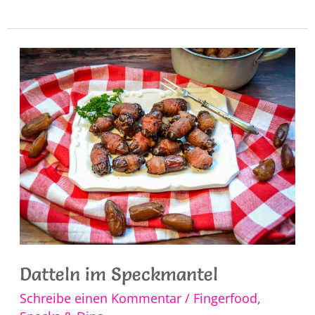
Rezept
für
Fleischsalat
Datteln im Speckmantel
Schreibe einen Kommentar
/
Fingerfood,