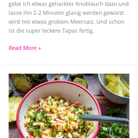
gebe ich etwas gehackter Knoblauch dazu und
lasse ihn 2-2 Minuten glasig werden gewürzt
wird mit etwas grobem Meersalz. Und schon
ist die super leckere Tapas fertig.
Pimientos
Read More »
de
padron
Rezept