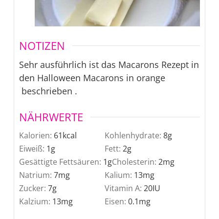
NOTIZEN
Sehr ausführlich ist das Macarons Rezept in
den Halloween Macarons in orange
beschrieben .
NÄHRWERTE
Kalorien:
61
kcal
Kohlenhydrate:
8
g
Eiweiß:
1
g
Fett:
2
g
Gesättigte Fettsäuren:
1
g
Cholesterin:
2
mg
Natrium:
7
mg
Kalium:
13
mg
Zucker:
7
g
Vitamin A:
20
IU
Kalzium:
13
mg
Eisen:
0.1
mg