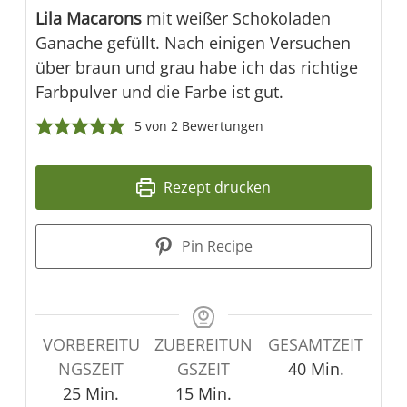
Lila Macarons
mit weißer Schokoladen
Ganache gefüllt. Nach einigen Versuchen
über braun und grau habe ich das richtige
Farbpulver und die Farbe ist gut.
5
von
2
Bewertungen
Rezept drucken
Pin Recipe
VORBEREITU
ZUBEREITUN
GESAMTZEIT
Minuten
NGSZEIT
GSZEIT
40
Min.
Minuten
Minuten
25
Min.
15
Min.