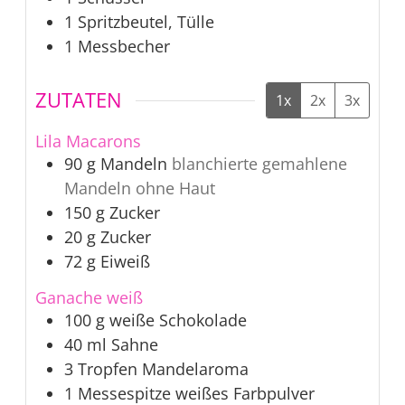
1 Spritzbeutel, Tülle
1 Messbecher
ZUTATEN
1x
2x
3x
Lila Macarons
90
g
Mandeln
blanchierte gemahlene
Mandeln ohne Haut
150
g
Zucker
20
g
Zucker
72
g
Eiweiß
Ganache weiß
100
g
weiße Schokolade
40
ml
Sahne
3
Tropfen
Mandelaroma
1
Messespitze
weißes Farbpulver