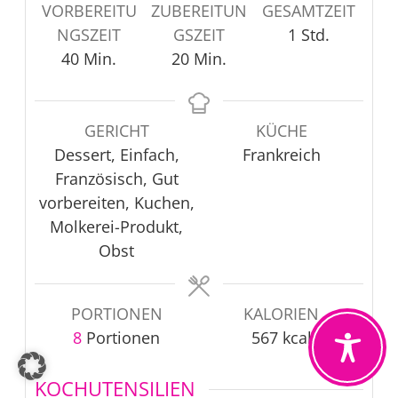
VORBEREITU
ZUBEREITUN
GESAMTZEIT
Stunde
NGSZEIT
GSZEIT
1
Std.
Minuten
Minuten
40
Min.
20
Min.
GERICHT
KÜCHE
Dessert, Einfach,
Frankreich
Französisch, Gut
vorbereiten, Kuchen,
Molkerei-Produkt,
Obst
PORTIONEN
KALORIEN
8
Portionen
567
kcal
KOCHUTENSILIEN