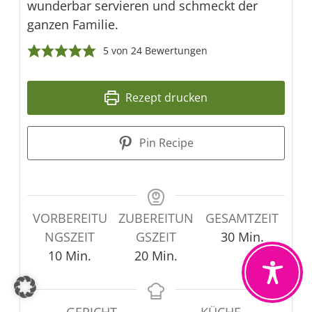
wunderbar servieren und schmeckt der
ganzen Familie.
5
von
24
Bewertungen
Rezept drucken
Pin Recipe
VORBEREITU
ZUBEREITUN
GESAMTZEIT
Minuten
NGSZEIT
GSZEIT
30
Min.
Minuten
Minuten
10
Min.
20
Min.