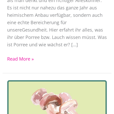
als man denkt und ein richtiger Alleskönner.
Es ist nicht nur nahezu das ganze Jahr aus
heimischem Anbau verfügbar, sondern auch
eine echte Bereicherung für
unsereGesundheit. Hier erfahrt ihr alles, was
ihr über Porree bzw. Lauch wissen müsst. Was
ist Porree und wie wächst er? […]
Saisonkalender
Read More »
Gemüse
Porree
–
Lauch