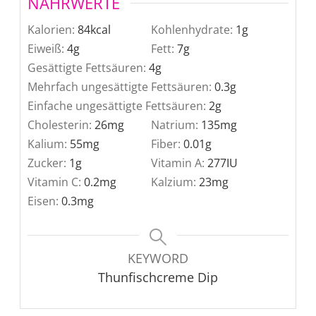
NÄHRWERTE
Kalorien:
84
kcal
Kohlenhydrate:
1
g
Eiweiß:
4
g
Fett:
7
g
Gesättigte Fettsäuren:
4
g
Mehrfach ungesättigte Fettsäuren:
0.3
g
Einfache ungesättigte Fettsäuren:
2
g
Cholesterin:
26
mg
Natrium:
135
mg
Kalium:
55
mg
Fiber:
0.01
g
Zucker:
1
g
Vitamin A:
277
IU
Vitamin C:
0.2
mg
Kalzium:
23
mg
Eisen:
0.3
mg
KEYWORD
Thunfischcreme Dip