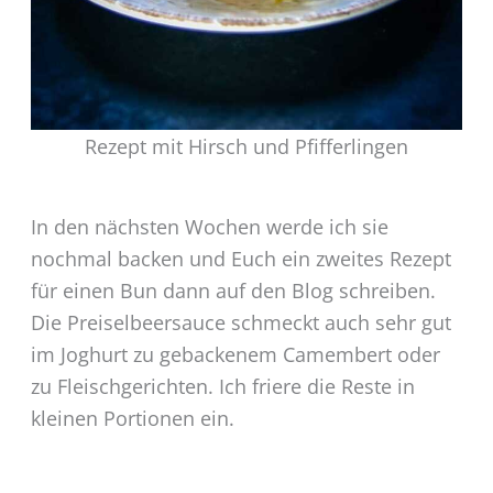
Rezept mit Hirsch und Pfifferlingen
In den nächsten Wochen werde ich sie
nochmal backen und Euch ein zweites Rezept
für einen Bun dann auf den Blog schreiben.
Die Preiselbeersauce schmeckt auch sehr gut
im Joghurt zu gebackenem Camembert oder
zu Fleischgerichten. Ich friere die Reste in
kleinen Portionen ein.