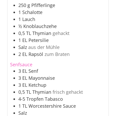
250
g
Pfifferlinge
1
Schalotte
1
Lauch
½
Knoblauchzehe
0,5
TL
Thymian
gehackt
1
EL
Petersilie
Salz
aus der Mühle
2
EL
Rapsöl
zum Braten
Senfsauce
3
EL
Senf
3
EL
Mayonnaise
3
EL
Ketchup
0,5
TL
Thymian
frisch gehackt
4-5
Tropfen
Tabasco
1
TL
Worcestershire Sauce
Salz