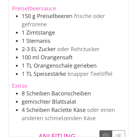
Preiselbeersauce
150
g
Preiselbeeren
frische oder
gefrorene
1
Zimtstange
1
Sternanis
2-3
EL
Zucker
oder Rohrzucker
100
ml
Orangensaft
1
TL
Orangenschale gerieben
1
TL
Speisestärke
knapper Teelöffel
Extras
8
Scheiben
Baconscheiben
gemischter Blattsalat
4
Scheiben
Raclette Käse
oder einen
anderen schmelzenden Käse
ANLEITUNG