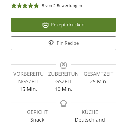
5
von
2
Bewertungen
Rezept drucken
Pin Recipe
VORBEREITU
ZUBEREITUN
GESAMTZEIT
Minuten
NGSZEIT
GSZEIT
25
Min.
Minuten
Minuten
15
Min.
10
Min.
GERICHT
KÜCHE
Snack
Deutschland