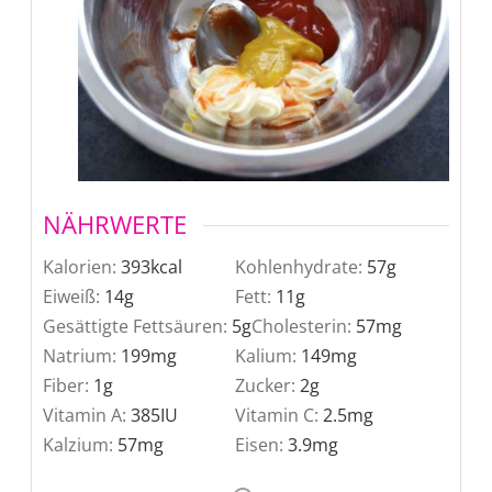
NÄHRWERTE
Kalorien:
393
kcal
Kohlenhydrate:
57
g
Eiweiß:
14
g
Fett:
11
g
Gesättigte Fettsäuren:
5
g
Cholesterin:
57
mg
Natrium:
199
mg
Kalium:
149
mg
Fiber:
1
g
Zucker:
2
g
Vitamin A:
385
IU
Vitamin C:
2.5
mg
Kalzium:
57
mg
Eisen:
3.9
mg