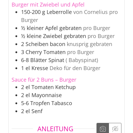
Burger mit Zwiebel und Apfel
150-200
g
Leberrolle
von Cornelius pro
Burger
½
kleiner
Apfel gebraten
pro Burger
½
kleine
Zwiebel gebraten
pro Burger
2
Scheiben
bacon
knusprig gebraten
3
Cherry Tomaten
pro Burger
6-8
Blätter
Spinat
( Babyspinat)
1
el
Kresse
Deko für den Bürger
Sauce für 2 Buns – Burger
2
el
Tomaten Ketchup
2
el
Mayonnaise
5-6
Tropfen
Tabasco
2
el
Senf
ANLEITUNG