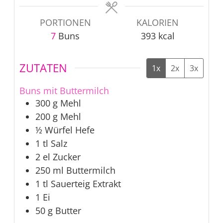
PORTIONEN
KALORIEN
7
Buns
393
kcal
ZUTATEN
1x
2x
3x
Buns mit Buttermilch
300
g
Mehl
200
g
Mehl
½
Würfel
Hefe
1
tl
Salz
2
el
Zucker
250
ml
Buttermilch
1
tl
Sauerteig Extrakt
1
Ei
50
g
Butter