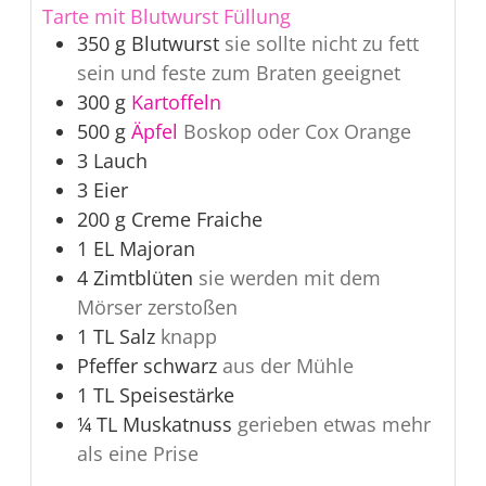
Tarte mit Blutwurst Füllung
350
g
Blutwurst
sie sollte nicht zu fett
sein und feste zum Braten geeignet
300
g
Kartoffeln
500
g
Äpfel
Boskop oder Cox Orange
3
Lauch
3
Eier
200
g
Creme Fraiche
1
EL
Majoran
4
Zimtblüten
sie werden mit dem
Mörser zerstoßen
1
TL
Salz
knapp
Pfeffer schwarz
aus der Mühle
1
TL
Speisestärke
¼
TL
Muskatnuss
gerieben etwas mehr
als eine Prise