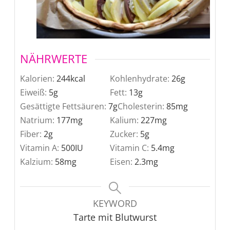
NÄHRWERTE
Kalorien:
244
kcal
Kohlenhydrate:
26
g
Eiweiß:
5
g
Fett:
13
g
Gesättigte Fettsäuren:
7
g
Cholesterin:
85
mg
Natrium:
177
mg
Kalium:
227
mg
Fiber:
2
g
Zucker:
5
g
Vitamin A:
500
IU
Vitamin C:
5.4
mg
Kalzium:
58
mg
Eisen:
2.3
mg
KEYWORD
Tarte mit Blutwurst