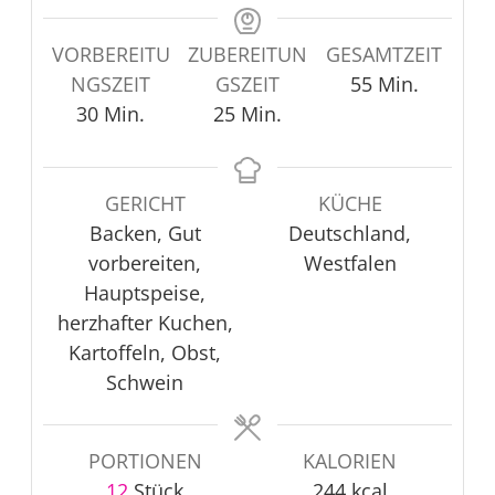
VORBEREITU
ZUBEREITUN
GESAMTZEIT
Minuten
NGSZEIT
GSZEIT
55
Min.
Minuten
Minuten
30
Min.
25
Min.
GERICHT
KÜCHE
Backen, Gut
Deutschland,
vorbereiten,
Westfalen
Hauptspeise,
herzhafter Kuchen,
Kartoffeln, Obst,
Schwein
PORTIONEN
KALORIEN
12
Stück
244
kcal