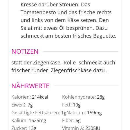
Kresse darüber Streuen. Das
Tomatenpesto und das frische rechts
und links von dem Käse setzen. Den
Salat mit etwas Öl besprühen. Dazu
schmeckt am besten frisches Baguette.
NOTIZEN
statt der Ziegenkäse -Rolle schmeckt auch
frischer runder Ziegenfrischkäse dazu .
NÄHRWERTE
Kalorien:
214
kcal
Kohlenhydrate:
28
g
Eiweiß:
7
g
Fett:
10
g
Gesättigte Fettsäuren:
1
g
Natrium:
159
mg
Kalium:
1625
mg
Fiber:
6
g
Zucker:
13
g
Vitamin A:
2305
IU