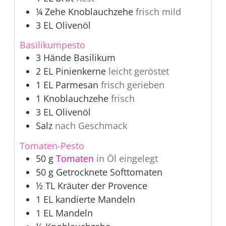
¼
Zehe
Knoblauchzehe
frisch mild
3
EL
Olivenöl
Basilikumpesto
3
Hände
Basilikum
2
EL
Pinienkerne
leicht geröstet
1
EL
Parmesan
frisch gerieben
1
Knoblauchzehe
frisch
3
EL
Olivenöl
Salz
nach Geschmack
Tomaten-Pesto
50
g
Tomaten
in Öl eingelegt
50
g
Getrocknete Softtomaten
½
TL
Kräuter der Provence
1
EL
kandierte Mandeln
1
EL
Mandeln