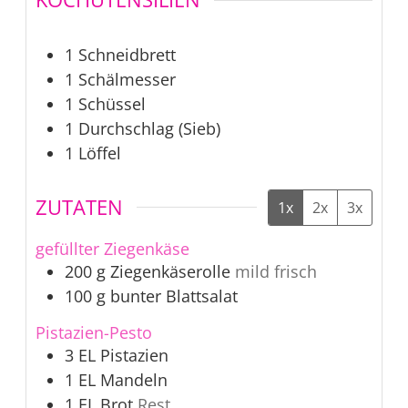
1 Schneidbrett
1 Schälmesser
1 Schüssel
1 Durchschlag (Sieb)
1 Löffel
ZUTATEN
1x
2x
3x
gefüllter Ziegenkäse
200
g
Ziegenkäserolle
mild frisch
100
g
bunter Blattsalat
Pistazien-Pesto
3
EL
Pistazien
1
EL
Mandeln
1
EL
Brot
Rest