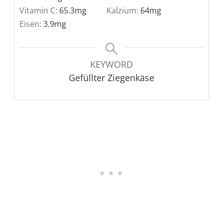
Vitamin C:
65.3
mg
Kalzium:
64
mg
Eisen:
3.9
mg
KEYWORD
Gefüllter Ziegenkäse