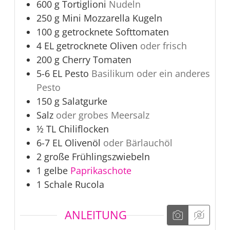
600
g
Tortiglioni
Nudeln
250
g
Mini Mozzarella Kugeln
100
g
getrocknete Softtomaten
4
EL
getrocknete Oliven
oder frisch
200
g
Cherry Tomaten
5-6
EL
Pesto
Basilikum oder ein anderes
Pesto
150
g
Salatgurke
Salz
oder grobes Meersalz
½
TL
Chiliflocken
6-7
EL
Olivenöl
oder Bärlauchöl
2
große
Frühlingszwiebeln
1
gelbe
Paprikaschote
1
Schale
Rucola
ANLEITUNG