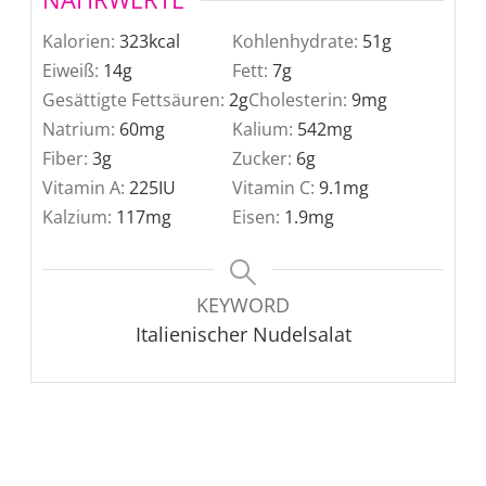
Kalorien:
323
kcal
Kohlenhydrate:
51
g
Eiweiß:
14
g
Fett:
7
g
Gesättigte Fettsäuren:
2
g
Cholesterin:
9
mg
Natrium:
60
mg
Kalium:
542
mg
Fiber:
3
g
Zucker:
6
g
Vitamin A:
225
IU
Vitamin C:
9.1
mg
Kalzium:
117
mg
Eisen:
1.9
mg
KEYWORD
Italienischer Nudelsalat