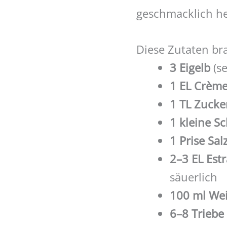
geschmacklich her
Diese Zutaten br
3 Eigelb
(se
1 EL Crème
1 TL Zucke
1 kleine Sc
1 Prise Sal
2–3 EL Est
säuerlich
100 ml We
6–8 Triebe 