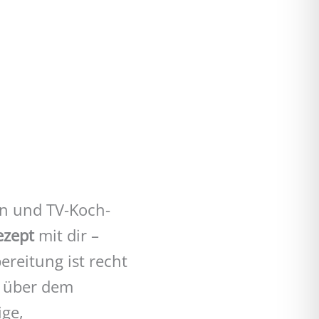
en und TV-Koch-
ezept
mit dir –
bereitung ist recht
e über dem
ige,