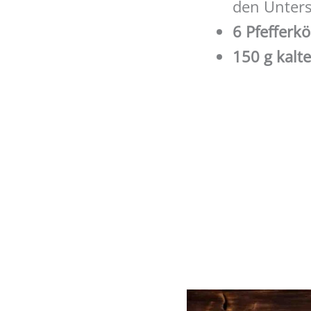
den Unters
6 Pfefferk
150 g kalte