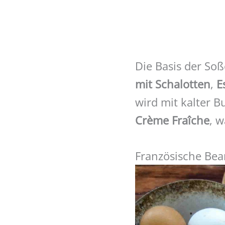
Die Basis der So
mit Schalotten
,
E
wird mit kalter 
Crème Fraîche
, w
Französische Bea