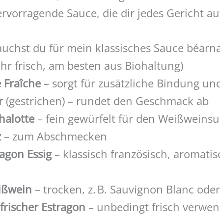
vorragende Sauce, die dir jedes Gericht au
auchst du für mein klassisches Sauce béarn
hr frisch, am besten aus Biohaltung)
 Fraîche
– sorgt für zusätzliche Bindung und
r
(gestrichen) – rundet den Geschmack ab
halotte
– fein gewürfelt für den Weißweins
z
– zum Abschmecken
ragon Essig
– klassisch französisch, aromatis
ißwein
– trocken, z. B. Sauvignon Blanc od
frischer Estragon
– unbedingt frisch verwe