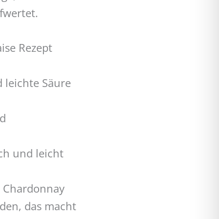
fwertet.
aise Rezept
 leichte Säure
ud
ch und leicht
er Chardonnay
nden, das macht