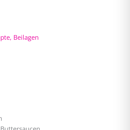
epte
,
Beilagen
n
 Buttersaucen