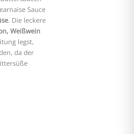
Bearnaise Sauce
üse
. Die leckere
gon, Weißwein
tung legst,
den, da der
ittersüße