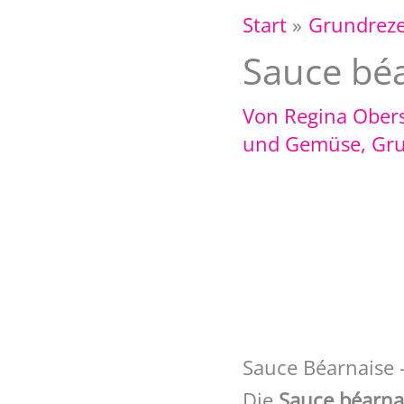
Start
Grundrez
Sauce béa
Von
Regina Ober
und Gemüse
,
Gru
Sauce Béarnaise –
Die
Sauce béarna