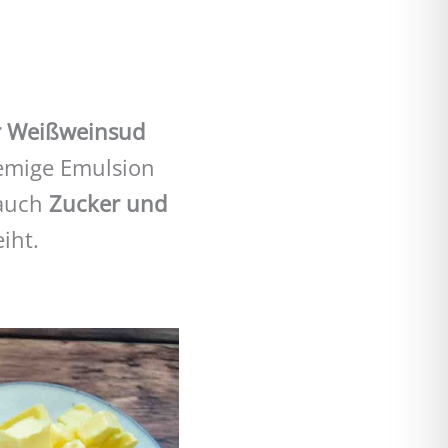
r Weißweinsud
remige Emulsion
Hauch
Zucker und
iht.