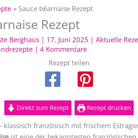
epte
Sauce béarnaise Rezept
rnaise Rezept
ste Berghaus
|
17. Juni 2025
|
Aktuelle Rez
ndrezepte
|
4 Kommentare
Rezept teilen
Direkt zum Rezept
Rezept drucken
 klassisch französisch mit frischem Estrago
ise
ist eine der bekanntesten französischen