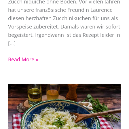
Zucchiniquiche ohne Boden. Vor vielen Jahren
hat unsere französische Freundin Laurence
diesen herzhaften Zucchinikuchen für uns als
Vorspeise zubereitet. Damals waren wir sofort
begeistert. Irgendwann ist das Rezept leider in
[…]
Zucchiniquiche
Read More »
ohne
Boden
–
herzhafter
Gemüsekuchen