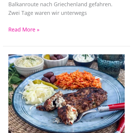
Balkanroute nach Griechenland gefahren.
Zwei Tage waren wir unterwegs
Moussaka
Read More »
Rezept
original
griechisch