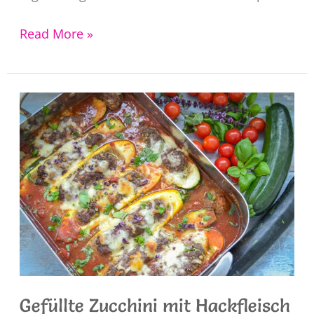
Bifteki
Read More »
Rezept
–
griechische
Frikadellen
mit
Feta
Gefüllte Zucchini mit Hackfleisch