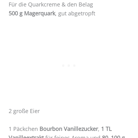
Für die Quarkcreme & den Belag
500 g Magerquark
, gut abgetropft
2 große Eier
1 Päckchen
Bourbon Vanillezucker
,
1 TL
Vanilleextrakt
für feines Aroma und
80–100 g