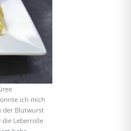
üree
konnte ich mich
 der Blutwurst
ie Leberrolle
egt habe.