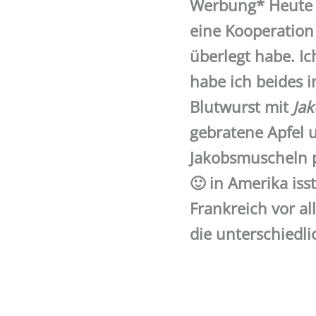
Werbung* Heute h
eine Kooperation
überlegt habe. Ic
habe ich beides 
Blutwurst mit
Ja
gebratene Apfel 
Jakobsmuscheln p
🙂 in Amerika is
Frankreich vor a
die unterschiedli