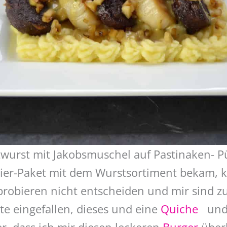
twurst mit Jakobsmuschel auf Pastinaken- P
bier-Paket mit dem Wurstsortiment bekam, 
obieren nicht entscheiden und mir sind zu
te eingefallen, dieses und eine
Quiche
und d
r, dass ich mir diesen leckeren
Burger
überl