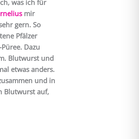
h, was ich für
rnelius
mir
sehr gern. So
tene Pfälzer
-Püree. Dazu
m. Blutwurst und
al etwas anders.
e zusammen und in
 Blutwurst auf,