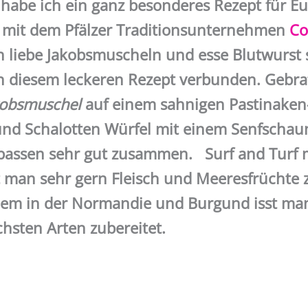
abe ich ein ganz besonderes Rezept für Euc
 mit dem Pfälzer Traditionsunternehmen
Co
h liebe Jakobsmuscheln und esse Blutwurst 
in diesem leckeren Rezept verbunden. Gebra
kobsmuschel
auf einem sahnigen Pastinaken
und Schalotten Würfel mit einem Senfschau
assen sehr gut zusammen. Surf and Turf m
st man sehr gern Fleisch und Meeresfrücht
llem in der Normandie und Burgund isst man
chsten Arten zubereitet.