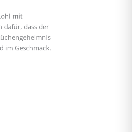
kohl
mit
 dafür, dass der
 Küchengeheimnis
d im Geschmack.