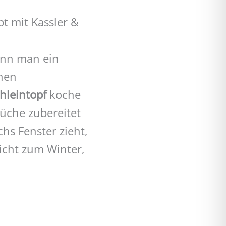
t mit Kassler &
enn man ein
onen
hleintopf
koche
Küche zubereitet
chs Fenster zieht,
richt zum Winter,