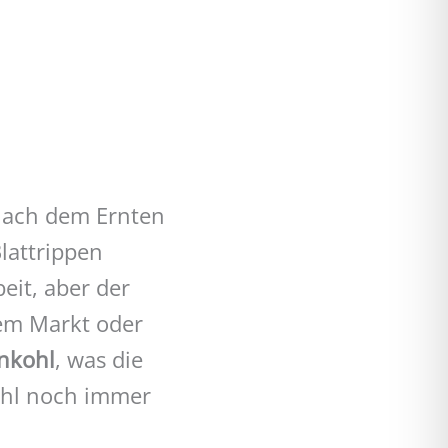
Nach dem Ernten
lattrippen
eit, aber der
em Markt oder
ünkohl
, was die
ohl noch immer