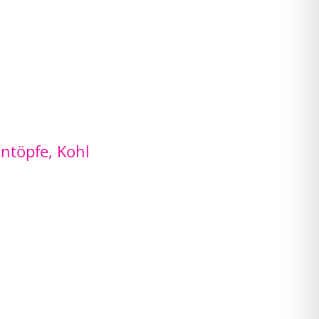
intöpfe
,
Kohl