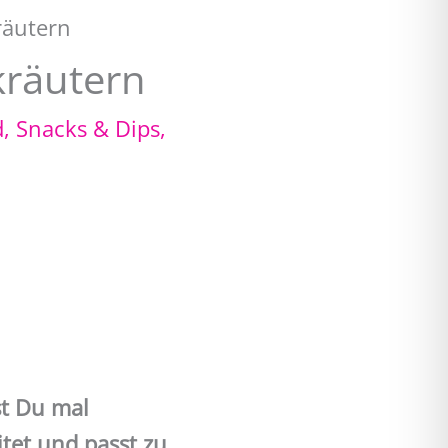
räutern
kräutern
d, Snacks & Dips
,
st Du mal
tet und passt zu