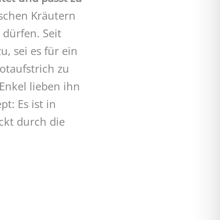
ischen Kräutern
 dürfen. Seit
, sei es für ein
otaufstrich zu
nkel lieben ihn
t: Es ist in
ckt durch die