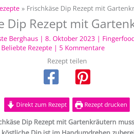
Rezepte
Frischkäse Dip Rezept mit Gartenk
e Dip Rezept mit Garten
ste Berghaus
|
8. Oktober 2023
|
Fingerfoo
,
Beliebte Rezepte
|
5 Kommentare
Rezept teilen
Direkt zum Rezept
Rezept drucken
schkäse Dip Rezept mit Gartenkräutern mus
r köstliche Dip ist im Handumdrehen zuberei