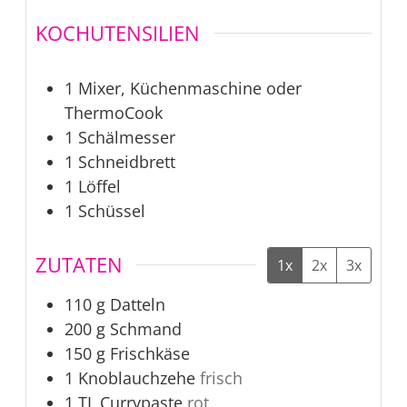
KOCHUTENSILIEN
1 Mixer, Küchenmaschine oder
ThermoCook
1 Schälmesser
1 Schneidbrett
1 Löffel
1 Schüssel
ZUTATEN
1x
2x
3x
110
g
Datteln
200
g
Schmand
150
g
Frischkäse
1
Knoblauchzehe
frisch
1
TL
Currypaste
rot