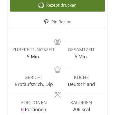
Rezept drucken
Pin Recipe
ZUBEREITUNGSZEIT
GESAMTZEIT
Minuten
Minuten
5
Min.
5
Min.
GERICHT
KÜCHE
Brotaufstrich, Dip
Deutschland
PORTIONEN
KALORIEN
6
Portionen
206
kcal