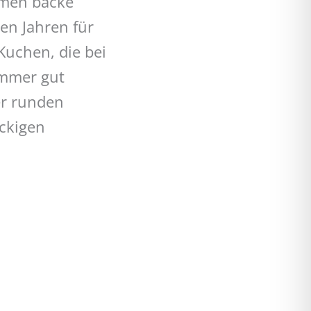
hmen backe
en Jahren für
Kuchen, die bei
immer gut
er runden
eckigen