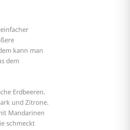
 einfacher
ößere
erdem kann man
us dem
sche Erdbeeren.
ark und Zitrone.
 mit Mandarinen
sie schmeckt