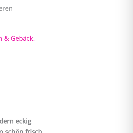
eren
n & Gebäck
,
ndern eckig
 schön frisch