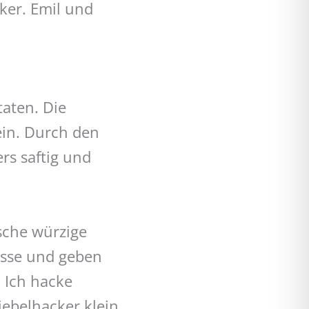
ker. Emil und
aten. Die
ein. Durch den
rs saftig und
ische würzige
asse und geben
: Ich hacke
ebelhacker klein.