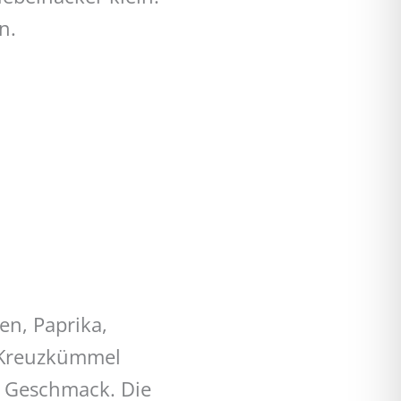
n.
n, Paprika,
 Kreuzkümmel
n Geschmack. Die