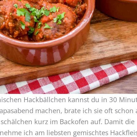
nischen Hackbällchen kannst du in 30 Minut
apasabend machen, brate ich sie oft schon
schälchen kurz im Backofen auf. Damit die 
d nehme ich am liebsten gemischtes Hackfle