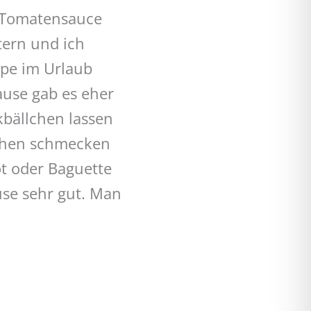
n Tomatensauce
tern und ich
lpe im Urlaub
use gab es eher
kbällchen lassen
llchen schmecken
ot oder Baguette
üse sehr gut. Man