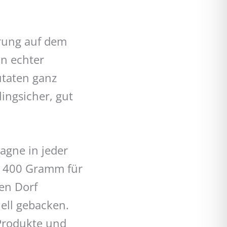
erung auf dem
in echter
utaten ganz
lingsicher, gut
tagne in jeder
a. 400 Gramm für
en Dorf
ell gebacken.
Produkte und