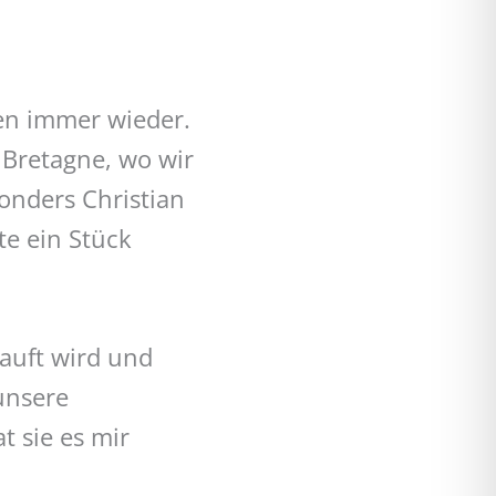
ren immer wieder.
 Bretagne, wo wir
onders Christian
e ein Stück
kauft wird und
unsere
 sie es mir