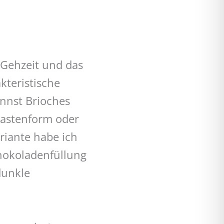
 Gehzeit und das
kteristische
annst Brioches
Kastenform oder
ariante habe ich
chokoladenfüllung
dunkle