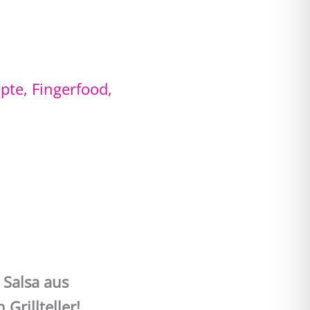
epte
,
Fingerfood,
 Salsa aus
Grillteller!