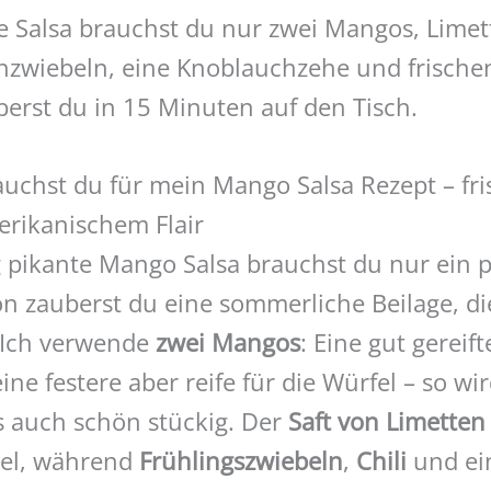
ie Salsa brauchst du nur zwei Mangos, Limet
chzwiebeln, eine Knoblauchzehe und frische
berst du in 15 Minuten auf den Tisch.
auchst du für mein Mango Salsa Rezept – fri
erikanischem Flair
g pikante Mango Salsa brauchst du nur ein p
n zauberst du eine sommerliche Beilage, die
. Ich verwende
zwei Mangos
: Eine gut gereift
ne festere aber reife für die Würfel – so wir
s auch schön stückig. Der
Saft von Limetten
iel, während
Frühlingszwiebeln
,
Chili
und ei