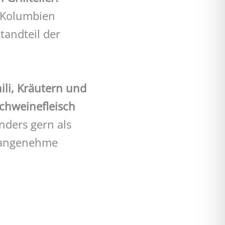
s Kolumbien
standteil der
ili, Kräutern und
chweinefleisch
nders gern als
ne angenehme