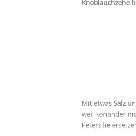
Knoblauchzehe
f
Mit etwas
Salz
un
wer Koriander ni
Petersilie ersetze