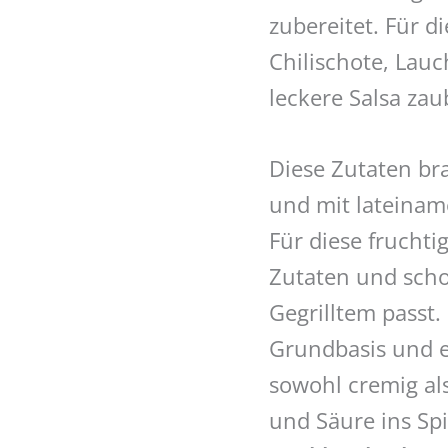
zubereitet. Für d
Chilischote, Lau
leckere Salsa zau
Diese Zutaten br
und mit lateinam
Für diese fruchti
Zutaten und scho
Gegrilltem passt
Grundbasis und ei
sowohl cremig al
und Säure ins Sp