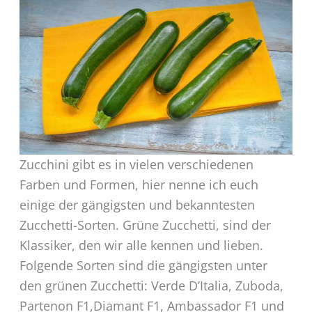
Zucchini gibt es in vielen verschiedenen
Farben und Formen, hier nenne ich euch
einige der gängigsten und bekanntesten
Zucchetti-Sorten. Grüne Zucchetti, sind der
Klassiker, den wir alle kennen und lieben.
Folgende Sorten sind die gängigsten unter
den grünen Zucchetti: Verde D’Italia, Zuboda,
Partenon F1,Diamant F1, Ambassador F1 und