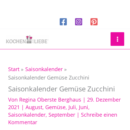
Zum
Inhalt
springen
Suchen
Start
Saisonkalender
Saisonkalender Gemüse Zucchini
Saisonkalender Gemüse Zucchini
Von
Regina Oberste Berghaus
|
29. Dezember
2021
|
August
,
Gemüse
,
Juli
,
Juni
,
Saisonkalender
,
September
|
Schreibe einen
Kommentar