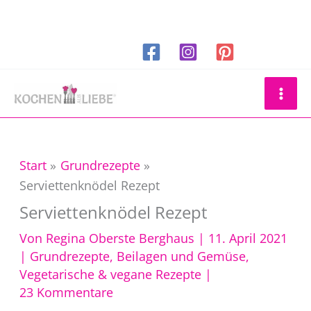
Zum
Inhalt
springen
Suchen
Start
Grundrezepte
Serviettenknödel Rezept
Serviettenknödel Rezept
Von
Regina Oberste Berghaus
|
11. April 2021
|
Grundrezepte
,
Beilagen und Gemüse
,
Vegetarische & vegane Rezepte
|
23 Kommentare