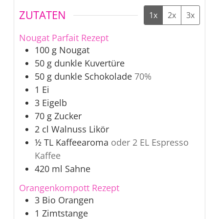
ZUTATEN
1x
2x
3x
Nougat Parfait Rezept
100
g
Nougat
50
g
dunkle Kuvertüre
50
g
dunkle Schokolade
70%
1
Ei
3
Eigelb
70
g
Zucker
2
cl
Walnuss Likör
½
TL
Kaffeearoma
oder 2 EL Espresso
Kaffee
420
ml
Sahne
Orangenkompott Rezept
3
Bio Orangen
1
Zimtstange