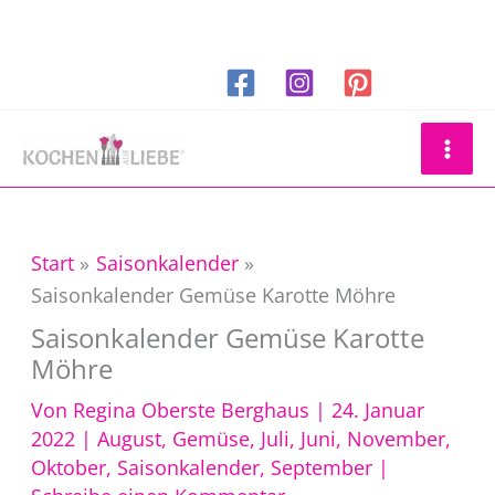
Zum
Inhalt
springen
Suchen
Start
Saisonkalender
Saisonkalender Gemüse Karotte Möhre
Saisonkalender Gemüse Karotte
Möhre
Von
Regina Oberste Berghaus
|
24. Januar
2022
|
August
,
Gemüse
,
Juli
,
Juni
,
November
,
Oktober
,
Saisonkalender
,
September
|