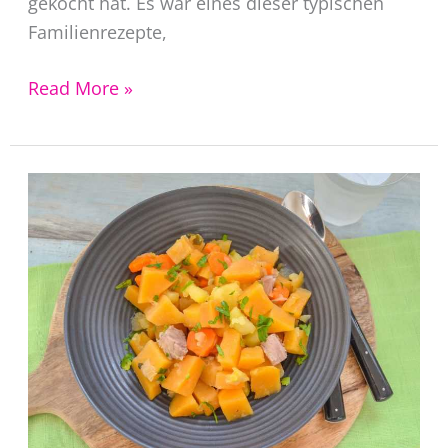
gekocht hat. Es war eines dieser typischen
Familienrezepte,
Wirsingeintopf
Read More »
mit
Hackfleisch