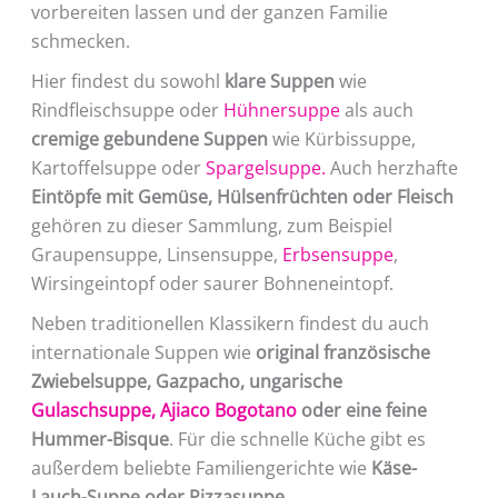
vorbereiten lassen und der ganzen Familie
schmecken.
Hier findest du sowohl
klare Suppen
wie
Rindfleischsuppe oder
Hühnersuppe
als auch
cremige gebundene Suppen
wie Kürbissuppe,
Kartoffelsuppe oder
Spargelsuppe.
Auch herzhafte
Eintöpfe mit Gemüse, Hülsenfrüchten oder Fleisch
gehören zu dieser Sammlung, zum Beispiel
Graupensuppe, Linsensuppe,
Erbsensuppe
,
Wirsingeintopf oder saurer Bohneneintopf.
Neben traditionellen Klassikern findest du auch
internationale Suppen wie
original französische
Zwiebelsuppe, Gazpacho, ungarische
Gulaschsuppe,
Ajiaco Bogotano
oder eine feine
Hummer-Bisque
. Für die schnelle Küche gibt es
außerdem beliebte Familiengerichte wie
Käse-
Lauch-Suppe oder Pizzasuppe
.