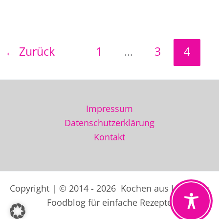
Grünkohl
zubereiten
auf
←
Zurück
1
…
3
4
westfälische
Art
Impressum
Datenschutzerklärung
Kontakt
Copyright | © 2014 - 2026 Kochen aus Liebe der
Foodblog für einfache Rezepte