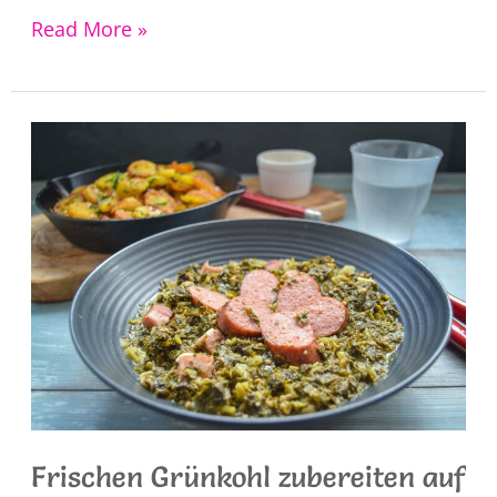
Rote
Read More »
Bete
Suppe
Rezept
mit
Kartoffeln
Frischen Grünkohl zubereiten auf