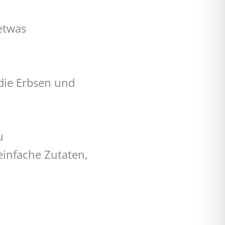
etwas
 die Erbsen und
u
einfache Zutaten,