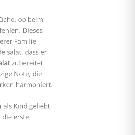
Küche, ob beim
 fehlen. Dieses
rer Familie
elsalat, dass er
alat
zubereitet
ige Note, die
urken harmoniert.
 als Kind geliebt
 die erste