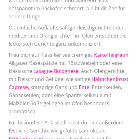
wunderbar vorbereiten und während alles
entspannt im Backofen schmort, bleibt dir Zeit für
andere Dinge.
Ob einfache Aufläufe, saftige Fleischgerichte oder
mediterrane Ofengerichte – im Ofen entstehen die
leckersten Gerichte ganz unkompliziert.
Freu dich auf Klassiker wie cremiges
Kartoffelgratin
,
Allgäuer Käsespätzle mit Röstzwiebeln oder eine
klassische
Lasagne Bolognese.
Auch Ofengerichte
mit Fleisch und Geflügel wie saftige
Hähnchenbrust
Caprese,
knusprige Gans und
Ente,
Entenkeulen,
Gänsekeulen, oder eine Spanferkelkeule mit
Malzbier-Soße gelingen im Ofen besonders
aromatisch.
Für besondere Anlässe findest du hier außerdem
festliche Gerichte wie gefüllte Lammkeule,
Krustenbraten
oder mein Familienrezept für