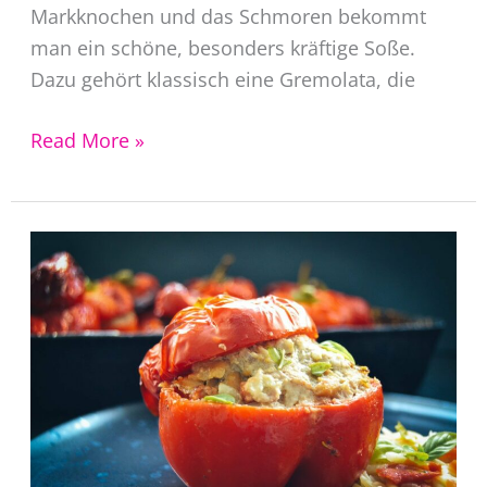
Markknochen und das Schmoren bekommt
man ein schöne, besonders kräftige Soße.
Dazu gehört klassisch eine Gremolata, die
Ossobuco
Read More »
alla
Milanese