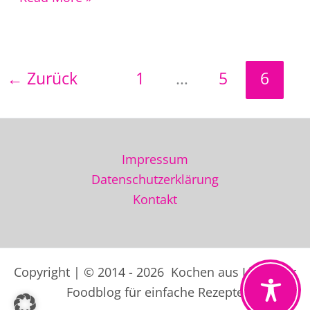
Rezept
mediterran
im
←
Zurück
1
…
5
6
Ofen
gegart
Impressum
Datenschutzerklärung
Kontakt
Copyright | © 2014 - 2026 Kochen aus Liebe der
Foodblog für einfache Rezepte