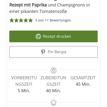
Rezept mit Paprika
und Champignons in
einer pikanten Tomatensoße
5
von
11
Bewertungen
Rezept drucken
Pin Recipe
VORBEREITU
ZUBEREITUN
GESAMTZEIT
Minuten
NGSZEIT
GSZEIT
45
Min.
Minuten
Minuten
5
Min.
40
Min.