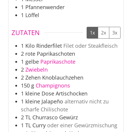
1 Pfannenwender
1 Löffel
ZUTATEN
1x
2x
3x
1
Kilo
Rinderfilet
Filet oder Steakfleisch
2
rote
Paprikaschoten
1
gelbe
Paprikaschote
2
Zwiebeln
2
Zehen
Knoblauchzehen
150
g
Champignons
1
kleine Dose
Artischocken
1
kleine
Jalapeño
alternativ nicht zu
scharfe Chilischote
2
TL
Churrasco Gewürz
1
TL
Curry
oder einer Gewürzmischung