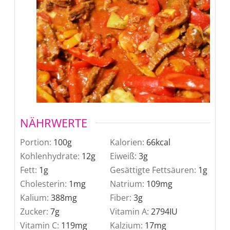
NÄHRWERTE
Portion:
100
g
Kalorien:
66
kcal
Kohlenhydrate:
12
g
Eiweiß:
3
g
Fett:
1
g
Gesättigte Fettsäuren:
1
g
Cholesterin:
1
mg
Natrium:
109
mg
Kalium:
388
mg
Fiber:
3
g
Zucker:
7
g
Vitamin A:
2794
IU
Vitamin C:
119
mg
Kalzium:
17
mg