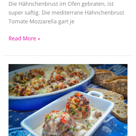
Die Hähnchenbrust im Ofen gebraten, ist
super saftig. Die mediterrane Hähnchenbrust
Tomate Mozzarella gart je
Hähnchenbrust
Read More »
im
Ofen
überbacken
Caprese