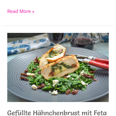
Gefüllte
Read More »
Champignons
mit
Hackfleisch
Gefüllte Hähnchenbrust mit Feta