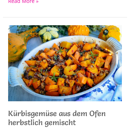
Zucchinipuffer
Read More »
Rezept
einfach
und
lecker
Kürbisgemüse aus dem Ofen
herbstlich gemischt