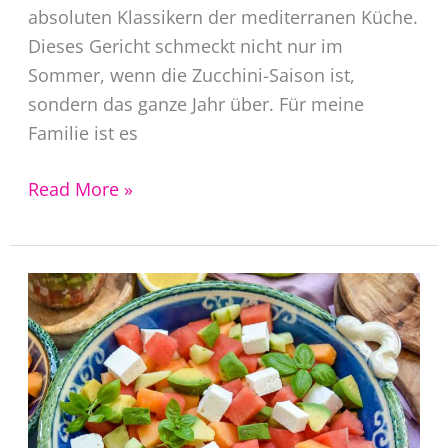
absoluten Klassikern der mediterranen Küche.
Dieses Gericht schmeckt nicht nur im
Sommer, wenn die Zucchini-Saison ist,
sondern das ganze Jahr über. Für meine
Familie ist es
Gefüllte
Read More »
Zucchini
mit
Hackfleisch
überbacken