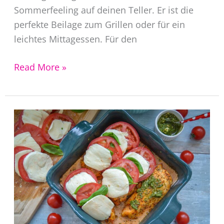
Sommerfeeling auf deinen Teller. Er ist die
perfekte Beilage zum Grillen oder für ein
leichtes Mittagessen. Für den
Der
Read More »
beste
Melonensalat
mit
Feta