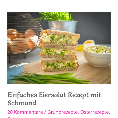
Suppe
mit
Möhre
Einfaches Eiersalat Rezept mit
Schmand
20 Kommentare
/
Grundrezepte
,
Osterrezepte
,