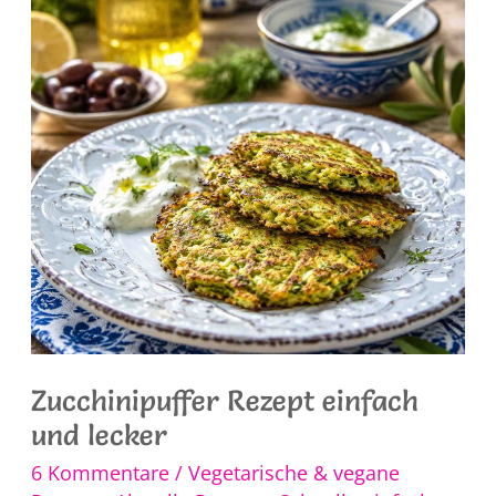
Sauce
Rezept
Zucchinipuffer Rezept einfach
und lecker
6 Kommentare
/
Vegetarische & vegane