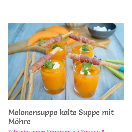
Hähnchenbrust
mit
Feta
und
Spinat
Melonensuppe kalte Suppe mit
Möhre
Schreibe einen Kommentar
/
Suppen &