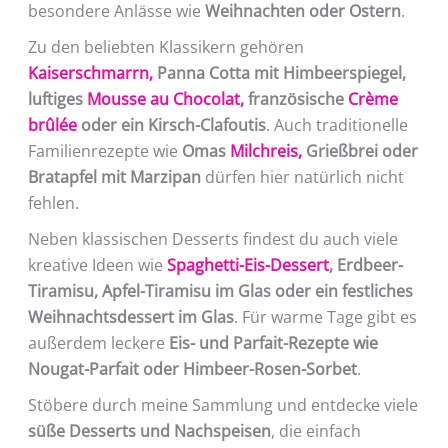
besondere Anlässe wie
Weihnachten oder Ostern
.
Zu den beliebten Klassikern gehören
Kaiserschmarrn,
Panna Cotta mit Himbeerspiegel,
luftiges
Mousse au Chocolat,
französische
Crème
brûlée
oder ein Kirsch-Clafoutis
. Auch traditionelle
Familienrezepte wie
Omas
Milchreis,
Grießbrei oder
Bratapfel mit Marzipan
dürfen hier natürlich nicht
fehlen.
Neben klassischen Desserts findest du auch viele
kreative Ideen wie
Spaghetti-Eis-Dessert
, Erdbeer-
Tiramisu, Apfel-Tiramisu im Glas oder ein festliches
Weihnachtsdessert im Glas
. Für warme Tage gibt es
außerdem leckere
Eis- und Parfait-Rezepte wie
Nougat-Parfait oder Himbeer-Rosen-Sorbet
.
Stöbere durch meine Sammlung und entdecke viele
süße Desserts und Nachspeisen
, die einfach