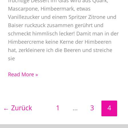
fruchtige Dessert im Glas wird aus Quark,
Mascarpone, Himbeermark, etwas
Vanillezucker und einem Spritzer Zitrone und
Baiser ruckzuck zusammen gerührt und
schmeckt himmlisch lecker! Damit man in der
Himbeercreme keine Kerne der Himbeeren
hat, zerkleinere ich die Beeren und streiche
sie
Himbeercreme
Read More »
Dessert
im
Glas
←
Zurück
1
…
3
4