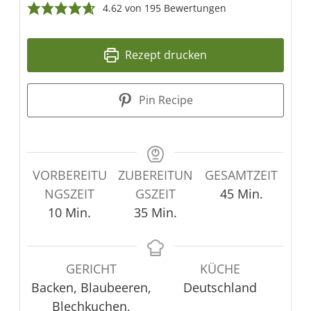
4.62
von
195
Bewertungen
Rezept drucken
Pin Recipe
VORBEREITU
ZUBEREITUN
GESAMTZEIT
Minuten
NGSZEIT
GSZEIT
45
Min.
Minuten
Minuten
10
Min.
35
Min.
GERICHT
KÜCHE
Backen, Blaubeeren,
Deutschland
Blechkuchen,