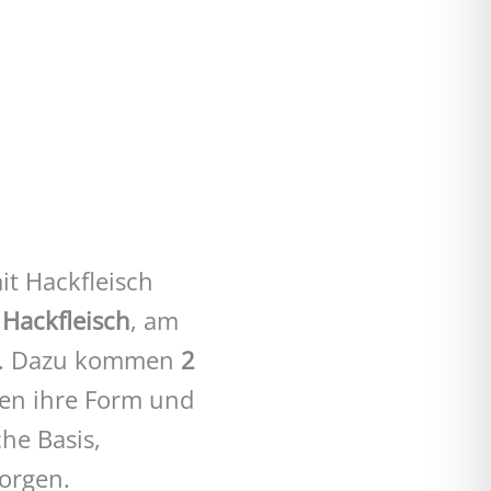
t Hackfleisch
 Hackfleisch
, am
ert. Dazu kommen
2
hen ihre Form und
he Basis,
sorgen.