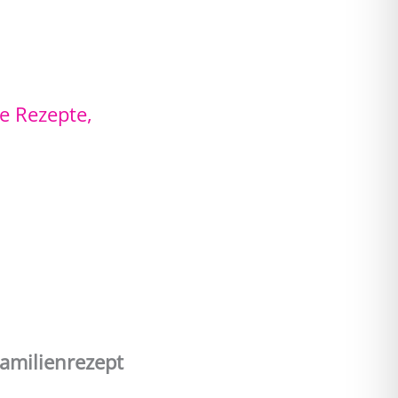
le Rezepte
,
Familienrezept