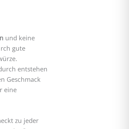
en
und keine
urch gute
würze.
 durch entstehen
ten Geschmack
r eine
eckt zu jeder