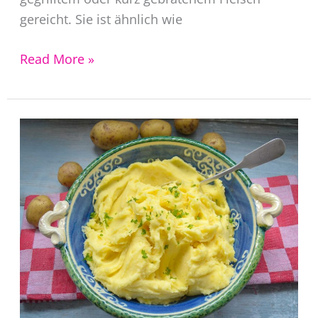
gereicht. Sie ist ähnlich wie
Steaksauce
Read More »
original
kolumbianische
Koriander
Sauce
für
Steaks