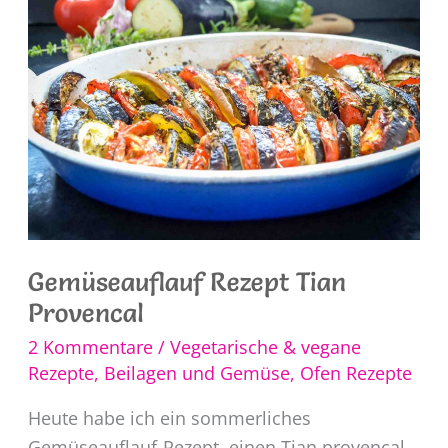
Gemüseauflauf Rezept Tian
Provencal
2 Kommentare
/
Vegetarische & vegane
Rezepte
,
Beilagen und Gemüse
,
Ofen Rezepte
Heute habe ich ein sommerliches
Gemüseauflauf-Rezept, einen Tian provencal