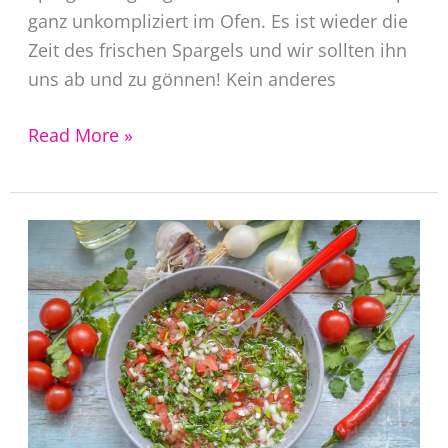
ganz unkompliziert im Ofen. Es ist wieder die
Zeit des frischen Spargels und wir sollten ihn
uns ab und zu gönnen! Kein anderes
Spargel
Read More »
im
Backofen
garen
ist
so
einfach