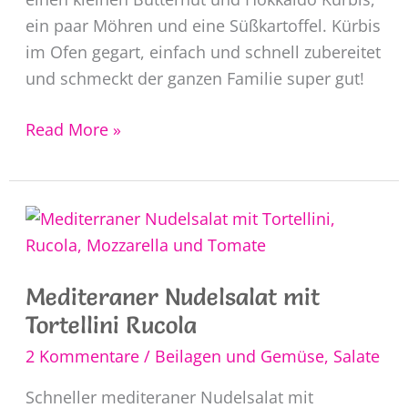
ein paar Möhren und eine Süßkartoffel. Kürbis
im Ofen gegart, einfach und schnell zubereitet
und schmeckt der ganzen Familie super gut!
Kürbisgemüse
Read More »
aus
dem
Ofen
herbstlich
gemischt
Mediteraner Nudelsalat mit
Tortellini Rucola
2 Kommentare
/
Beilagen und Gemüse
,
Salate
Schneller mediteraner Nudelsalat mit