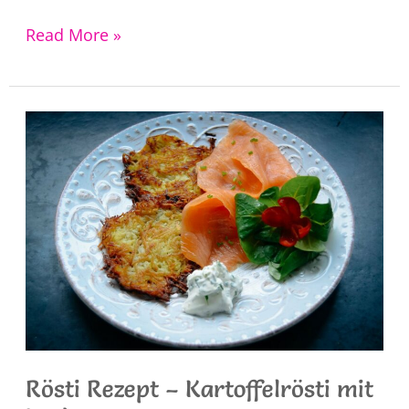
Kartoffelpüree
Read More »
Rezept
mit
Milch
Rösti Rezept – Kartoffelrösti mit