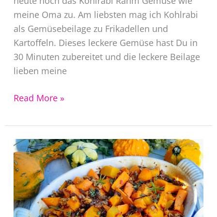
heute noch das Kohlrabi Rahm Gemüse wie
meine Oma zu. Am liebsten mag ich Kohlrabi
als Gemüsebeilage zu Frikadellen und
Kartoffeln. Dieses leckere Gemüse hast Du in
30 Minuten zubereitet und die leckere Beilage
lieben meine
Rahm
Read More »
Kohlrabi
Gemüse
Rezept