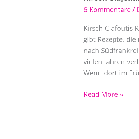
6 Kommentare
/
Kirsch Clafoutis 
gibt Rezepte, di
nach Südfrankreic
vielen Jahren ve
Wenn dort im Frü
Kirsch
Read More »
Clafoutis
Rezept