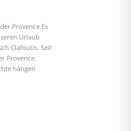
 der Provence Es
nseren Urlaub
ch Clafoutis. Seit
er Provence.
üchte hängen