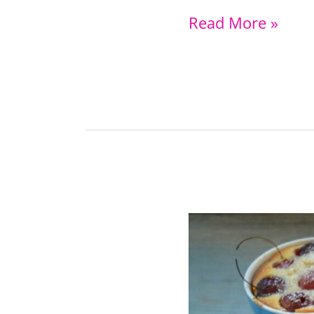
Gefüllte
Read More »
Champignons
mit
Hackfleisch