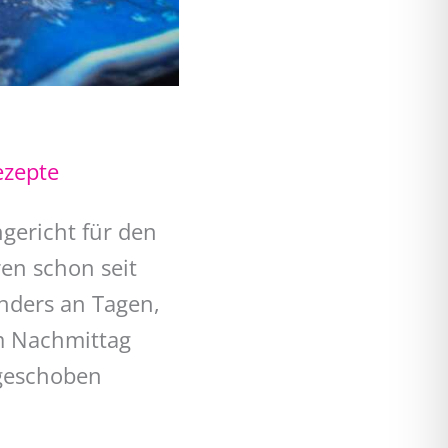
ezepte
gericht für den
en schon seit
nders an Tagen,
am Nachmittag
 geschoben