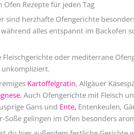
n Ofen Rezepte für jeden Tag
 sind herzhafte Ofengerichte besonders b
ährend alles entspannt im Backofen schm
ge Fleischgerichte oder mediterrane Ofen
 unkompliziert.
 cremiges
Kartoffelgratin
, Allgäuer Käsesp
ognese.
Auch Ofengerichte mit Fleisch und
usprige Gans und
Ente,
Entenkeulen, Gän
er-Soße gelingen im Ofen besonders arom
st du hier außerdem festliche Gerichte 